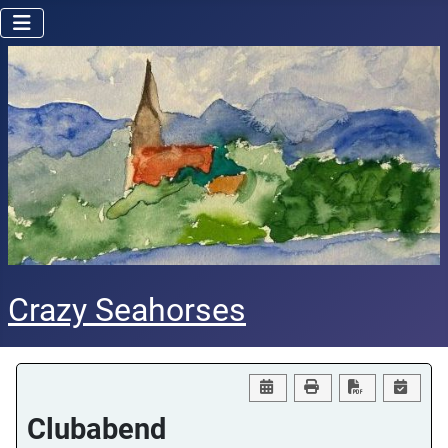
Crazy Seahorses
Download PDF
Clubabend