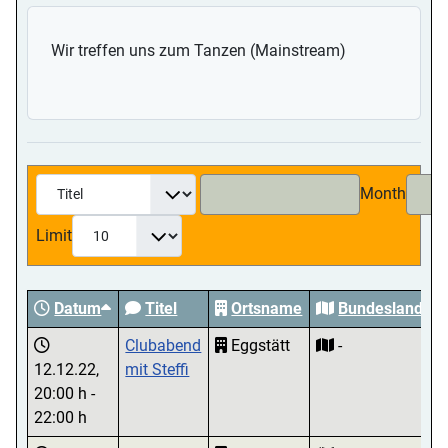
Wir treffen uns zum Tanzen (Mainstream)
Month
Limit
Datum
Titel
Ortsname
Bundesland
Clubabend
Eggstätt
-
12.12.22
,
mit Steffi
C
20:00 h
-
22:00 h