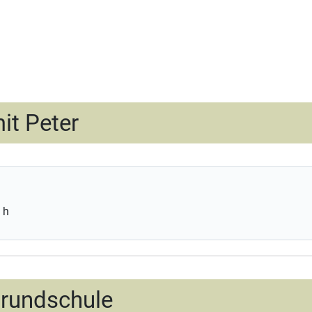
it Peter
 h
Grundschule